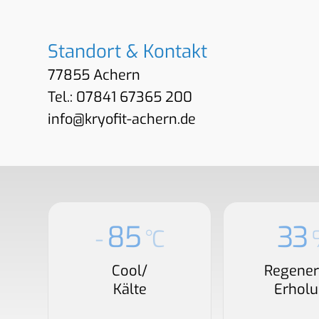
Standort & Kontakt
77855 Achern
Tel.: 07841 67365 200
info@kryofit-achern.de
85
33
-
°C
Cool/
Regener
Kälte
Erhol