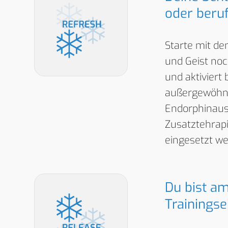
oder beru
Starte mit dem
und Geist noc
und aktiviert
außergewöhnl
Endorphinausc
Zusatztehrap
eingesetzt we
Du bist am
Trainingse