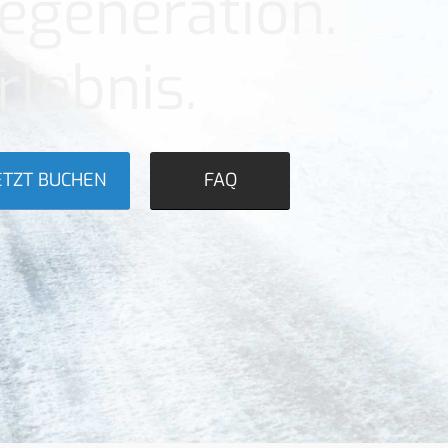
egeneration.
rlebnis.
ETZT BUCHEN
FAQ