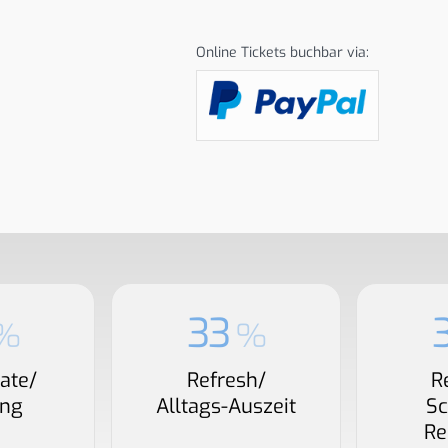
Online Tickets buchbar via:
33
%
%
ate/
Refresh/
R
ung
Alltags-Auszeit
S
Re