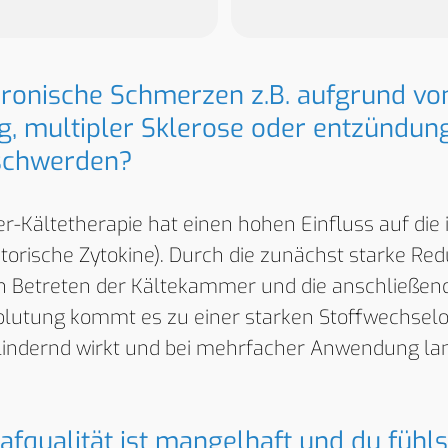
hronische Schmerzen z.B. aufgrund vo
g, multipler Sklerose oder entzündun
schwerden?
er-Kältetherapie hat einen hohen Einfluss auf d
orische Zytokine). Durch die zunächst starke Redu
n Betreten der Kältekammer und die anschließen
lutung kommt es zu einer starken Stoffwechselo
indernd wirkt und bei mehrfacher Anwendung lang
afqualität ist mangelhaft und du fühls